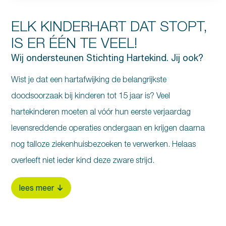
ELK KINDERHART DAT STOPT,
IS ER ÉÉN TE VEEL!
Wij ondersteunen Stichting Hartekind. Jij ook?
Wist je dat een hartafwijking de belangrijkste
doodsoorzaak bij kinderen tot 15 jaar is? Veel
hartekinderen moeten al vóór hun eerste verjaardag
levensreddende operaties ondergaan en krijgen daarna
nog talloze ziekenhuisbezoeken te verwerken. Helaas
overleeft niet ieder kind deze zware strijd.
lees meer
Stichting Hartekind zet zich in om levensbelangrijk
onderzoek mogelijk te maken. Dat onderzoek redt levens
— maar hiervoor is veel geld nodig. Als Bakkerij van der